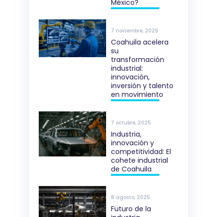
México?
7 noviembre, 2025
Coahuila acelera
su
transformación
industrial:
innovación,
inversión y talento
en movimiento
7 octubre, 2025
Industria,
innovación y
competitividad: El
cohete industrial
de Coahuila
8 agosto, 2025
Futuro de la