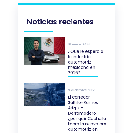
Noticias recientes
ANTERIOR
SIGUIENTE
Visitando a nuestros asociados
Comité de Innovación e Industria 4.0
16 enero, 2026
¿Qué le espera a
la industria
automotriz
mexicana en
2026?
9 diciembre, 2025
El corredor
Saltillo–Ramos
Arizpe–
Derramadero:
¿por qué Coahuila
lidera la nueva era
automotriz en