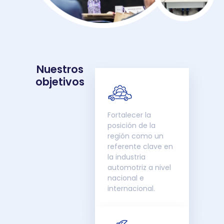
Nuestros
objetivos
Fortalecer la
posición de la
región como un
referente clave en
la industria
automotriz a nivel
nacional e
internacional.